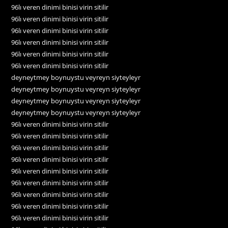
96lı veren dinimi binisi virin sitilir
96lı veren dinimi binisi virin sitilir
96lı veren dinimi binisi virin sitilir
96lı veren dinimi binisi virin sitilir
96lı veren dinimi binisi virin sitilir
96lı veren dinimi binisi virin sitilir
deyneytmey boynuystu veyreyn siyteyleyr
deyneytmey boynuystu veyreyn siyteyleyr
deyneytmey boynuystu veyreyn siyteyleyr
deyneytmey boynuystu veyreyn siyteyleyr
96lı veren dinimi binisi virin sitilir
96lı veren dinimi binisi virin sitilir
96lı veren dinimi binisi virin sitilir
96lı veren dinimi binisi virin sitilir
96lı veren dinimi binisi virin sitilir
96lı veren dinimi binisi virin sitilir
96lı veren dinimi binisi virin sitilir
96lı veren dinimi binisi virin sitilir
96lı veren dinimi binisi virin sitilir