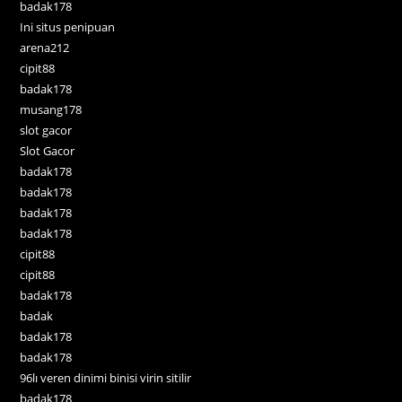
badak178
Ini situs penipuan
arena212
cipit88
badak178
musang178
slot gacor
Slot Gacor
badak178
badak178
badak178
badak178
cipit88
cipit88
badak178
badak
badak178
badak178
96lı veren dinimi binisi virin sitilir
badak178