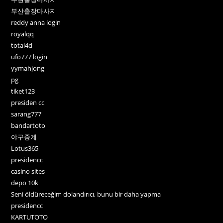
부산출장마사지
reddy anna login
royalqq
total4d
ufo777 login
yymahjong
pg
tiket123
presiden cc
sarang777
bandartoto
야구중계
Lotus365
presidencc
casino sites
depo 10k
Seni öldüreceğim dolandırıcı, bunu bir daha yapma
presidencc
KARTUTOTO