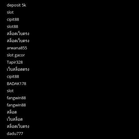
deposit 5k
slot
cipit88
slot88
สล็อตเว็บตรง
สล็อตเว็บตรง
arwana855
slot gacor
Tapir328
เว็บสล็อตตรง
cipit88
BADAK178
slot
fangwin88
fangwin88
สล็อต
เว็บสล็อต
สล็อตเว็บตรง
dadu777