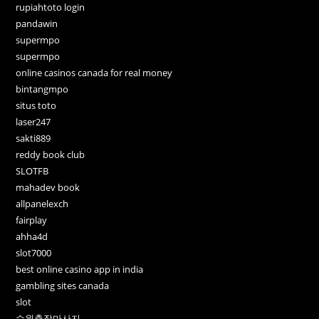
rupiahtoto login
pandawin
supermpo
supermpo
online casinos canada for real money
bintangmpo
situs toto
laser247
sakti889
reddy book club
SLOTFB
mahadev book
allpanelexch
fairplay
ahha4d
slot7000
best online casino app in india
gambling sites canada
slot
수원출장마사지