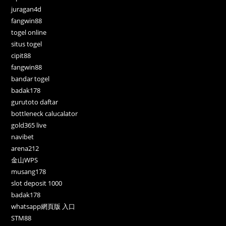
juragan4d
fangwin88
togel online
situs togel
cipit88
fangwin88
bandar togel
badak178
gurutoto daftar
bottleneck calucalator
gold365 live
navibet
arena212
金山WPS
musang178
slot deposit 1000
badak178
whatsapp網頁版 入口
STM88