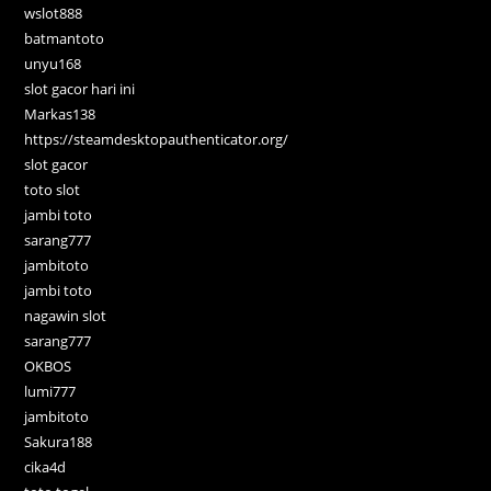
wslot888
batmantoto
unyu168
slot gacor hari ini
Markas138
https://steamdesktopauthenticator.org/
slot gacor
toto slot
jambi toto
sarang777
jambitoto
jambi toto
nagawin slot
sarang777
OKBOS
lumi777
jambitoto
Sakura188
cika4d