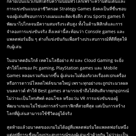
กลายเป็นแนวเกมที่ได้รับความนิยมทั่วโลกเพราะความตื่นเต้นและ
การแข่งขันแบบเอาชีวิตรอด Strategy Games ยังคงเป็นที่ชื่นชอบ
ของผู้เล่นที่ชอบการวางแผนและคิดเชิงลึก ส่วน Sports games ก็
พัฒนาไปไกลจนมีความสมจริงระดับสูง ทั้งในด้านฟิสิกส์และการ
จำลองการแข่งขันจริง สิ่งเหล่านี้สะท้อนว่า Console games และ
แพลตฟอร์มอื่น ๆ ต่างก็แข่งขันกันเพื่อสร้างประสบการณ์ที่ดีที่สุดให้
กับผู้เล่น
ในอนาคตอันใกล้ เทคโนโลยีอย่าง AI และ Cloud Gaming จะยิ่ง
ทำให้โลกของ Pc gaming, PlayStation games และ Mobile
Games หลอมรวมกันมากขึ้น ผู้เล่นจะไม่ต้องกังวลเรื่องสเปกเครื่อง
หรือการดาวน์โหลดไฟล์ขนาดใหญ่ เพราะทุกอย่างจะถูกประมวลผล
บนคลาวด์ ทำให้ Best games สามารถเข้าถึงได้ทันทีจากทุกอุปกรณ์
ไม่ว่าจะเป็นโทรศัพท์ คอนโซล หรือแว่น VR การแข่งขันของผู้
พัฒนาเกมจะไม่ใช่แค่การสร้างกราฟิกที่สวยที่สุด แต่เป็นการสร้าง
โลกที่ผู้เล่นสามารถใช้ชีวิตอยู่ได้จริง
สุดท้ายแล้วอนาคตของเกมไม่ได้อยู่ที่แพลตฟอร์มใดแพลตฟอร์มหนึ่ง
แต่อยู่ที่การเชื่อมโยงประสบการณ์ของผู้เล่นเข้าด้วยกัน ไม่ว่าจะเป็น