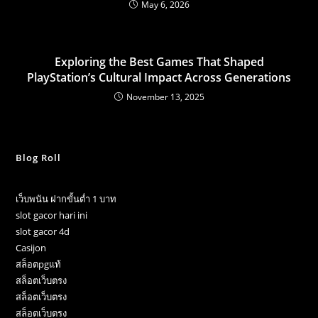
May 6, 2026
Exploring the Best Games That Shaped
PlayStation’s Cultural Impact Across Generations
November 13, 2025
Blog Roll
เว็บพนัน ฝากขั้นต่ำ 1 บาท
slot gacor hari ini
slot gacor 4d
Casijon
สล็อตpgแท้
สล็อตเว็บตรง
สล็อตเว็บตรง
สล็อตเว็บตรง