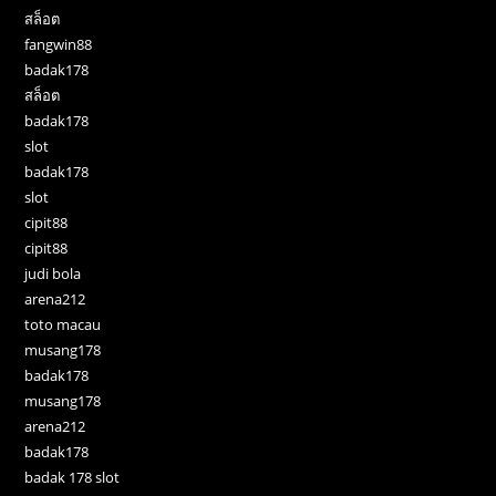
สล็อต
fangwin88
badak178
สล็อต
badak178
slot
badak178
slot
cipit88
cipit88
judi bola
arena212
toto macau
musang178
badak178
musang178
arena212
badak178
badak 178 slot