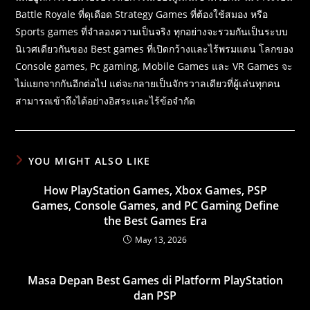
Battle Royale ที่ดุเดือด Strategy Games ที่ต้องใช้สมอง หรือ
Sports games ที่จำลองความเป็นจริง ทุกอย่างจะรวมกันเป็นระบบ
นิเวศเดียวกันของ Best games ที่เปิดกว้างและไร้พรมแดน โลกของ
Console games, Pc gaming, Mobile Games และ VR Games จะ
ไม่แยกจากกันอีกต่อไป แต่จะกลายเป็นจักรวาลเดียวที่ผู้เล่นทุกคน
สามารถเข้าถึงได้อย่างอิสระและไร้ข้อจำกัด
YOU MIGHT ALSO LIKE
How PlayStation Games, Xbox Games, PSP
Games, Console Games, and PC Gaming Define
the Best Games Era
May 13, 2026
Masa Depan Best Games di Platform PlayStation
dan PSP