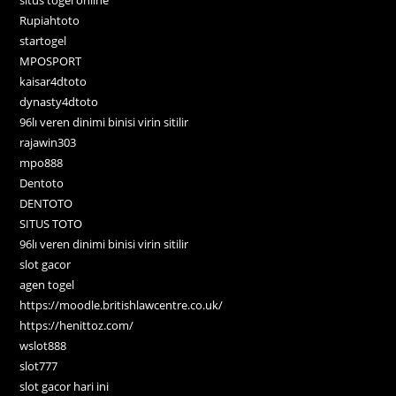
Rupiahtoto
startogel
MPOSPORT
kaisar4dtoto
dynasty4dtoto
96lı veren dinimi binisi virin sitilir
rajawin303
mpo888
Dentoto
DENTOTO
SITUS TOTO
96lı veren dinimi binisi virin sitilir
slot gacor
agen togel
https://moodle.britishlawcentre.co.uk/
https://henittoz.com/
wslot888
slot777
slot gacor hari ini