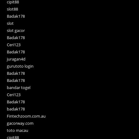
cipit88
slot88
Badak178
slot
slot gacor
Badak178
Ceri123
Badak178
juragan4d
gurutoto login
Badak178
Badak178
bandar togel
Ceri123
Badak178
badak178
Fintechzoom.com.au
gacorway.com
toto macau
cipit88