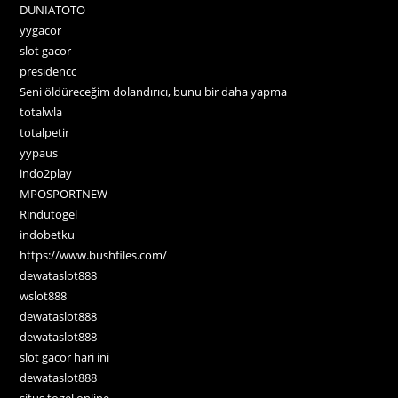
DUNIATOTO
yygacor
slot gacor
presidencc
Seni öldüreceğim dolandırıcı, bunu bir daha yapma
totalwla
totalpetir
yypaus
indo2play
MPOSPORTNEW
Rindutogel
indobetku
https://www.bushfiles.com/
dewataslot888
wslot888
dewataslot888
dewataslot888
slot gacor hari ini
dewataslot888
situs togel online