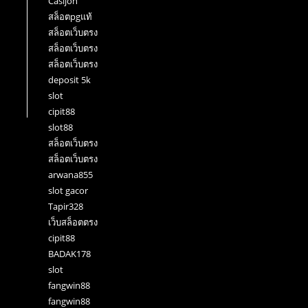
Casijon
สล็อตpgแท้
สล็อตเว็บตรง
สล็อตเว็บตรง
สล็อตเว็บตรง
deposit 5k
slot
cipit88
slot88
สล็อตเว็บตรง
สล็อตเว็บตรง
arwana855
slot gacor
Tapir328
เว็บสล็อตตรง
cipit88
BADAK178
slot
fangwin88
fangwin88