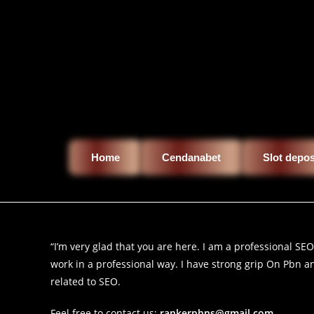
Home
Cendanabet
Slot depos
“I’m very glad that you are here. I am a professional SE
work in a professional way. I have strong grip On Pbn an
related to SEO.
Feel free to contact us:
rankerpbns@gmail.com