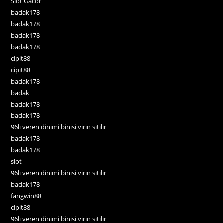
Slot Gacor
badak178
badak178
badak178
badak178
cipit88
cipit88
badak178
badak
badak178
badak178
96lı veren dinimi binisi virin sitilir
badak178
badak178
slot
96lı veren dinimi binisi virin sitilir
badak178
fangwin88
cipit88
96lı veren dinimi binisi virin sitilir