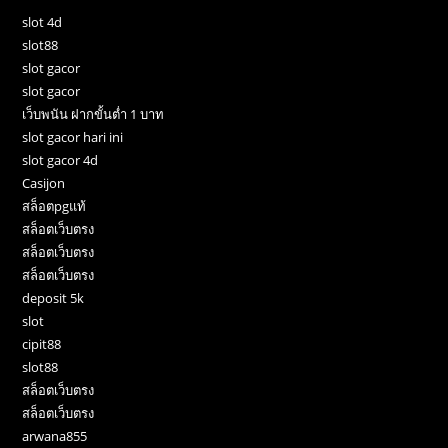
slot 4d
slot88
slot gacor
slot gacor
เว็บพนัน ฝากขั้นต่ำ 1 บาท
slot gacor hari ini
slot gacor 4d
Casijon
สล็อตpgแท้
สล็อตเว็บตรง
สล็อตเว็บตรง
สล็อตเว็บตรง
deposit 5k
slot
cipit88
slot88
สล็อตเว็บตรง
สล็อตเว็บตรง
arwana855