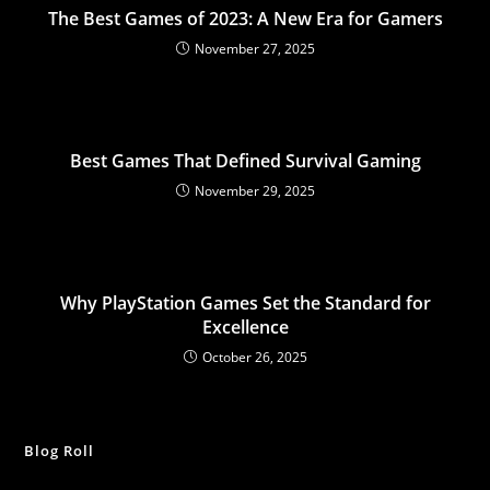
The Best Games of 2023: A New Era for Gamers
November 27, 2025
Best Games That Defined Survival Gaming
November 29, 2025
Why PlayStation Games Set the Standard for
Excellence
October 26, 2025
Blog Roll