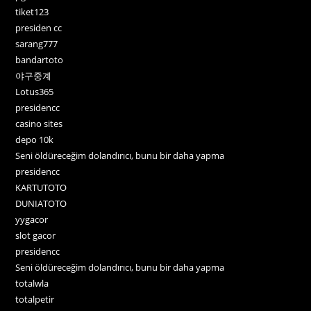
tiket123
presiden cc
sarang777
bandartoto
야구중계
Lotus365
presidencc
casino sites
depo 10k
Seni öldüreceğim dolandırıcı, bunu bir daha yapma
presidencc
KARTUTOTO
DUNIATOTO
yygacor
slot gacor
presidencc
Seni öldüreceğim dolandırıcı, bunu bir daha yapma
totalwla
totalpetir