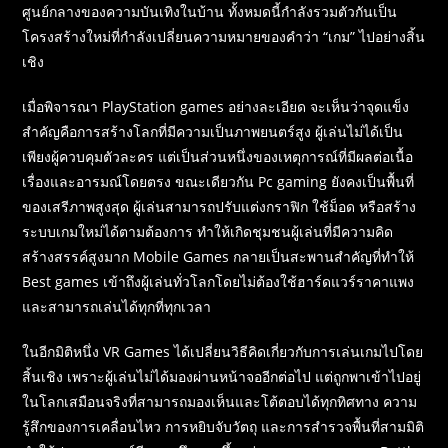
ศูนย์กลางของความบันเทิงในบ้าน ทั้งหมดนี้กำลังรวมตัวกันเป็น
โครงสร้างใหม่ที่กำลังเปลี่ยนความหมายของคำว่า “เกม” ไปอย่างสิ้น
เชิง
เมื่อพิจารณา PlayStation games อย่างละเอียด จะเห็นว่าจุดแข็ง
สำคัญคือการสร้างโลกที่มีความเป็นภาพยนตร์สูง ผู้เล่นไม่ได้เป็น
เพียงผู้ควบคุมตัวละคร แต่เป็นส่วนหนึ่งของเหตุการณ์ที่มีผลต่อเนื้อ
เรื่องและอารมณ์โดยตรง ขณะเดียวกัน Pc gaming ยังคงเป็นพื้นที่
ของเสรีภาพสูงสุด ผู้เล่นสามารถปรับแต่งกราฟิก ใช้ม็อด หรือสร้าง
ระบบเกมใหม่ได้ตามต้องการ ทำให้เกิดชุมชนผู้เล่นที่มีความคิด
สร้างสรรค์สูงมาก Mobile Games กลายเป็นสะพานสำคัญที่ทำให้
Best games เข้าถึงผู้เล่นทั่วโลกโดยไม่ต้องใช้ฮาร์ดแวร์ราคาแพง
และสามารถเล่นได้ทุกที่ทุกเวลา
ในอีกมิติหนึ่ง VR Games ได้เปลี่ยนวิธีคิดเกี่ยวกับการเล่นเกมไปโดย
สิ้นเชิง เพราะผู้เล่นไม่ได้มองผ่านหน้าจออีกต่อไป แต่ถูกพาเข้าไปอยู่
ในโลกเสมือนจริงที่สามารถมองเห็นและโต้ตอบได้ทุกทิศทาง ความ
รู้สึกของการเคลื่อนไหว การหยิบจับวัตถุ และการสำรวจพื้นที่สามมิติ