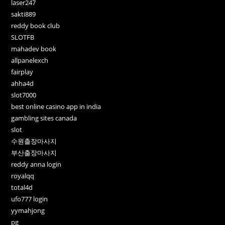
laser247
sakti889
reddy book club
SLOTFB
mahadev book
allpanelexch
fairplay
ahha4d
slot7000
best online casino app in india
gambling sites canada
slot
수원출장마사지
부산출장마사지
reddy anna login
royalqq
total4d
ufo777 login
yymahjong
pg