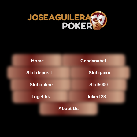
Home
Cendanabet
Slot deposit
Slot gacor
Slot online
Slot5000
Togel-hk
Joker123
About Us