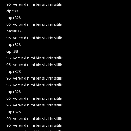
96lı veren dinimi binisi virin sitilir
cipit88
tapir328
96lı veren dinimi binisi virin sitilir
badak178
96lı veren dinimi binisi virin sitilir
tapir328
cipit88
96lı veren dinimi binisi virin sitilir
96lı veren dinimi binisi virin sitilir
tapir328
96lı veren dinimi binisi virin sitilir
96lı veren dinimi binisi virin sitilir
tapir328
96lı veren dinimi binisi virin sitilir
96lı veren dinimi binisi virin sitilir
tapir328
96lı veren dinimi binisi virin sitilir
96lı veren dinimi binisi virin sitilir