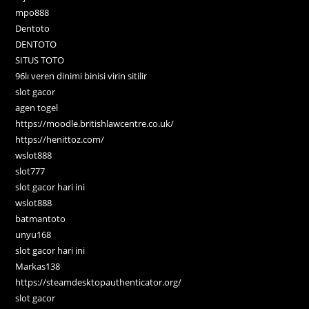
mpo888
Dentoto
DENTOTO
SITUS TOTO
96lı veren dinimi binisi virin sitilir
slot gacor
agen togel
https://moodle.britishlawcentre.co.uk/
https://henittoz.com/
wslot888
slot777
slot gacor hari ini
wslot888
batmantoto
unyu168
slot gacor hari ini
Markas138
https://steamdesktopauthenticator.org/
slot gacor