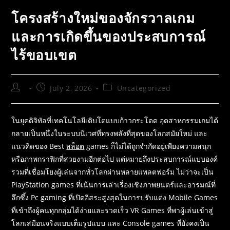
โครงสร้างใหม่ของจักรวาลเกม
และการเกิดขึ้นของประสบการณ์
ไร้ขอบเขต
July 2, 2026
Uncategorized
ในยุคดิจิทัลที่เทคโนโลยีเติบโตแบบก้าวกระโดด อุตสาหกรรมเกมได้
กลายเป็นหนึ่งในระบบนิเวศที่ทรงพลังที่สุดของโลกสมัยใหม่ และ
แนวคิดของ Best
สล็อต
games ก็ไม่ได้ถูกจำกัดอยู่เพียงความสนุก
หรือภาพกราฟิกที่สวยงามอีกต่อไป แต่หมายถึงประสบการณ์แบบองค์
รวมที่เชื่อมโยงผู้เล่นจากทั่วโลกผ่านหลายแพลตฟอร์ม ไม่ว่าจะเป็น
PlayStation games ที่เน้นการเล่าเรื่องเชิงภาพยนตร์และอารมณ์ที่
ลึกซึ้ง Pc gaming ที่เปิดอิสระสูงสุดในการปรับแต่ง Mobile Games
ที่เข้าถึงผู้คนทุกกลุ่มได้ง่ายและรวดเร็ว VR Games ที่พาผู้เล่นเข้าสู่
โลกเสมือนจริงแบบเต็มรูปแบบ และ Console games ที่ยังคงเป็น