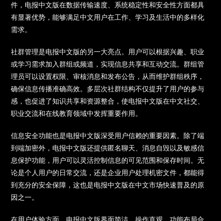
件，电报中文版在数据传输速度、系统稳定性和安全性方面都具
有显著优势，能够满足中文用户在工作、学习及生活中的多样化
需求。
社群管理是电报中文版的另一大亮点。用户可以根据兴趣、职业
或学习需求加入群组或频道，实现信息共享和互动交流。群组管
理员可以设置权限、审核消息和发布公告，从而维护群组秩序，
确保信息传播准确高效。多层次社群结构不仅提升了用户的参与
感，也促进了知识共享和资源整合，使电报中文版在中文社交、
职业交流和在线教育领域中发挥重要作用。
信息安全功能也是电报中文版深受用户信赖的重要因素。除了端
到端加密外，电报中文版还提供匿名聊天、消息自毁以及敏感信
息保护功能，用户可以灵活控制信息的可见范围和保存时间。无
论是个人用户的日常交流，还是企业用户处理机密文件，都能得
到充分的安全保障，这也是电报中文版在中文市场快速普及的原
因之一。
在用户体验方面，电报中文版界面简洁、操作直观、功能布局合