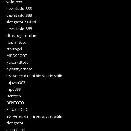
wslot888
dewataslot888
dewataslot888
slot gacor hari ini
dewataslot888
situs togel online
Rupiahtoto
startogel
MPOSPORT
kaisar4dtoto
dynasty4dtoto
96lı veren dinimi binisi virin sitilir
rajawin303
mpo888
Dentoto
DENTOTO
SITUS TOTO
96lı veren dinimi binisi virin sitilir
slot gacor
agen togel