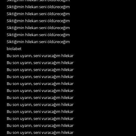
Siktiğimin hilekarı seni öldüreceğim
Siktiğimin hilekarı seni öldüreceğim
Siktiğimin hilekarı seni öldüreceğim
Siktiğimin hilekarı seni öldüreceğim
Siktiğimin hilekarı seni öldüreceğim
Siktiğimin hilekarı seni öldüreceğim
biolabet
Bu son uyarın, seni vuracağım hilekar
Bu son uyarın, seni vuracağım hilekar
Bu son uyarın, seni vuracağım hilekar
Bu son uyarın, seni vuracağım hilekar
Bu son uyarın, seni vuracağım hilekar
Bu son uyarın, seni vuracağım hilekar
Bu son uyarın, seni vuracağım hilekar
Bu son uyarın, seni vuracağım hilekar
Bu son uyarın, seni vuracağım hilekar
Bu son uyarın, seni vuracağım hilekar
Bu son uyarın, seni vuracağım hilekar
Bu son uyarın, seni vuracağım hilekar