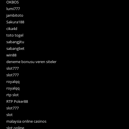
OKBOS
lumi777
jambitoto
Sakura188
cika4d
toto togel
sabangjitu
sabangbet
win88
deneme bonusu veren siteler
slot777
slot777
royalqq
royalqq
rtp slot
RTP Poker88
slot777
slot
malaysia online casinos
slot online