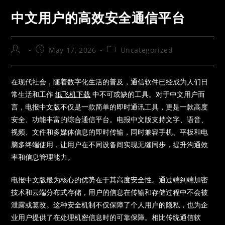
中文用户的高效安全通信平台
May 17, 2026
Uncategorized
在现代社会，随着数字化生活的普及，通信软件已经成为人们日
常生活和工作
纸飞机下载
中不可或缺的工具。对于中文用户而
言，电报中文版不仅是一款简单的即时通讯工具，更是一款高度
安全、功能丰富的综合通信平台。电报中文版支持文字、语音、
视频、文件和多媒体信息的即时传输，同时兼容手机、平板和电
脑多终端使用，让用户在不同设备间实现无缝同步，提升沟通效
率和信息管理能力。
电报中文版最为核心的优势在于其高度安全性。通过端到端加密
技术和云端分布式存储，用户的信息在传输和存储过程中不会被
泄露或篡改。这种安全机制不仅保障了个人用户的隐私，也为企
业用户提供了在处理机密信息时的可靠保障。相比传统通信软