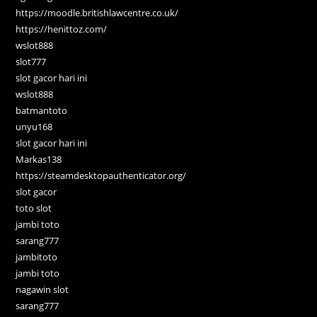
https://moodle.britishlawcentre.co.uk/
https://henittoz.com/
wslot888
slot777
slot gacor hari ini
wslot888
batmantoto
unyu168
slot gacor hari ini
Markas138
https://steamdesktopauthenticator.org/
slot gacor
toto slot
jambi toto
sarang777
jambitoto
jambi toto
nagawin slot
sarang777