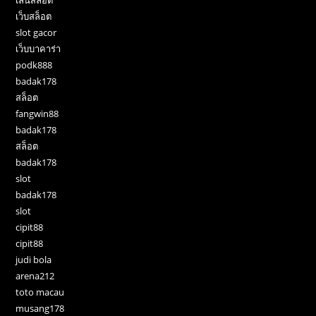
เว็บสล็อต
slot gacor
เว็บบาคาร่า
podk888
badak178
สล็อต
fangwin88
badak178
สล็อต
badak178
slot
badak178
slot
cipit88
cipit88
judi bola
arena212
toto macau
musang178