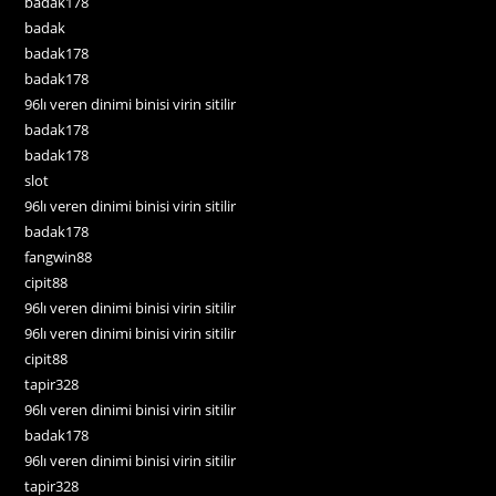
badak178
badak
badak178
badak178
96lı veren dinimi binisi virin sitilir
badak178
badak178
slot
96lı veren dinimi binisi virin sitilir
badak178
fangwin88
cipit88
96lı veren dinimi binisi virin sitilir
96lı veren dinimi binisi virin sitilir
cipit88
tapir328
96lı veren dinimi binisi virin sitilir
badak178
96lı veren dinimi binisi virin sitilir
tapir328