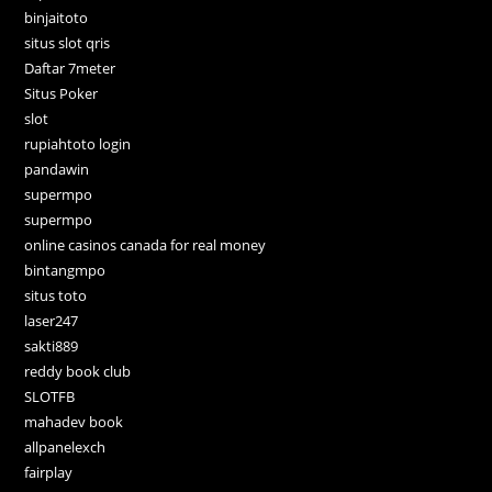
binjaitoto
situs slot qris
Daftar 7meter
Situs Poker
slot
rupiahtoto login
pandawin
supermpo
supermpo
online casinos canada for real money
bintangmpo
situs toto
laser247
sakti889
reddy book club
SLOTFB
mahadev book
allpanelexch
fairplay