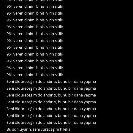
96lı veren dinimi binisi virin sitilir
96lı veren dinimi binisi virin sitilir
96lı veren dinimi binisi virin sitilir
96lı veren dinimi binisi virin sitilir
96lı veren dinimi binisi virin sitilir
96lı veren dinimi binisi virin sitilir
96lı veren dinimi binisi virin sitilir
96lı veren dinimi binisi virin sitilir
96lı veren dinimi binisi virin sitilir
96lı veren dinimi binisi virin sitilir
96lı veren dinimi binisi virin sitilir
Seni öldüreceğim dolandırıcı, bunu bir daha yapma
Seni öldüreceğim dolandırıcı, bunu bir daha yapma
Seni öldüreceğim dolandırıcı, bunu bir daha yapma
Seni öldüreceğim dolandırıcı, bunu bir daha yapma
Seni öldüreceğim dolandırıcı, bunu bir daha yapma
Seni öldüreceğim dolandırıcı, bunu bir daha yapma
Seni öldüreceğim dolandırıcı, bunu bir daha yapma
Bu son uyarın, seni vuracağım hileka