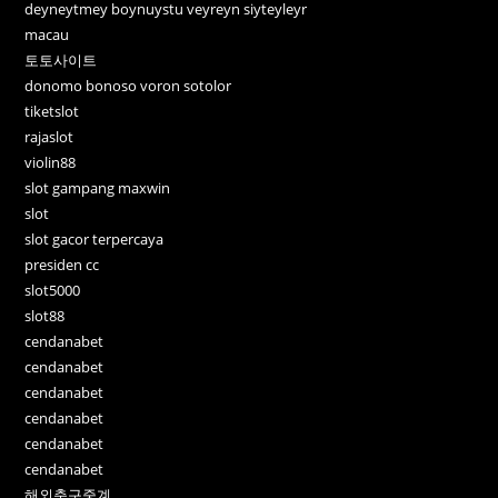
deyneytmey boynuystu veyreyn siyteyleyr
macau
토토사이트
donomo bonoso voron sotolor
tiketslot
rajaslot
violin88
slot gampang maxwin
slot
slot gacor terpercaya
presiden cc
slot5000
slot88
cendanabet
cendanabet
cendanabet
cendanabet
cendanabet
cendanabet
해외축구중계