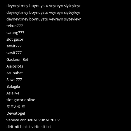
deyneytmey boynuystu veyreyn siyteyleyr
deyneytmey boynuystu veyreyn siyteyleyr
deyneytmey boynuystu veyreyn siyteyleyr
tekun777
sarang777
slot gacor
sawit777
sawit777
Gaskeun Bet
Ajaibslots
Arunabet
Sawit777
Bolagila
Asialive
slot gacor online
토토사이트
Dewatogel
veneve vonuvu vuvun vutuluv
diritmit binisit viritn sitilirt