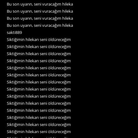
Bu son uyarın, seni vuracağım hileka
Bu son uyarın, seni vuracağım hileka
Bu son uyarın, seni vuracağım hileka
Bu son uyarın, seni vuracağım hileka
sakti889
Siktiğimin hilekarı seni öldüreceğim
Siktiğimin hilekarı seni öldüreceğim
Siktiğimin hilekarı seni öldüreceğim
Siktiğimin hilekarı seni öldüreceğim
Siktiğimin hilekarı seni öldüreceğim
Siktiğimin hilekarı seni öldüreceğim
Siktiğimin hilekarı seni öldüreceğim
Siktiğimin hilekarı seni öldüreceğim
Siktiğimin hilekarı seni öldüreceğim
Siktiğimin hilekarı seni öldüreceğim
Siktiğimin hilekarı seni öldüreceğim
Siktiğimin hilekarı seni öldüreceğim
Siktiğimin hilekarı seni öldüreceğim
Siktiğimin hilekarı seni öldüreceğim