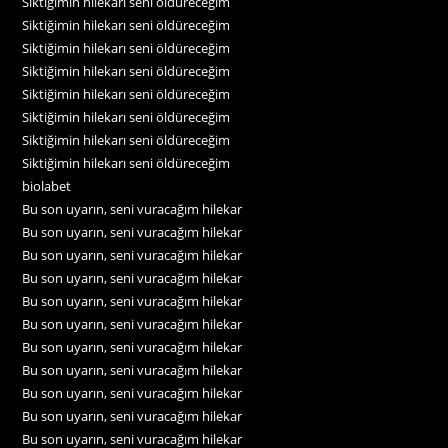
Siktiğimin hilekarı seni öldüreceğim
Siktiğimin hilekarı seni öldüreceğim
Siktiğimin hilekarı seni öldüreceğim
Siktiğimin hilekarı seni öldüreceğim
Siktiğimin hilekarı seni öldüreceğim
Siktiğimin hilekarı seni öldüreceğim
Siktiğimin hilekarı seni öldüreceğim
Siktiğimin hilekarı seni öldüreceğim
biolabet
Bu son uyarın, seni vuracağım hilekar
Bu son uyarın, seni vuracağım hilekar
Bu son uyarın, seni vuracağım hilekar
Bu son uyarın, seni vuracağım hilekar
Bu son uyarın, seni vuracağım hilekar
Bu son uyarın, seni vuracağım hilekar
Bu son uyarın, seni vuracağım hilekar
Bu son uyarın, seni vuracağım hilekar
Bu son uyarın, seni vuracağım hilekar
Bu son uyarın, seni vuracağım hilekar
Bu son uyarın, seni vuracağım hilekar