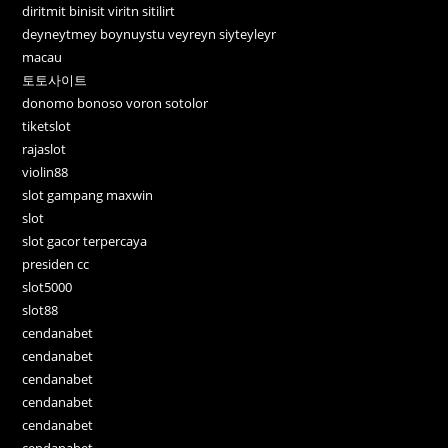
diritmit binisit viritn sitilirt
deyneytmey boynuystu veyreyn siyteyleyr
macau
토토사이트
donomo bonoso voron sotolor
tiketslot
rajaslot
violin88
slot gampang maxwin
slot
slot gacor terpercaya
presiden cc
slot5000
slot88
cendanabet
cendanabet
cendanabet
cendanabet
cendanabet
cendanabet