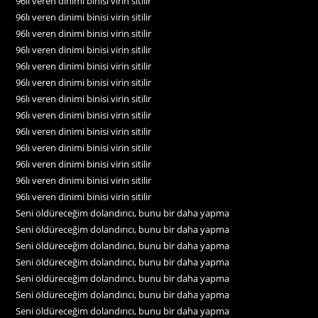
96lı veren dinimi binisi virin sitilir
96lı veren dinimi binisi virin sitilir
96lı veren dinimi binisi virin sitilir
96lı veren dinimi binisi virin sitilir
96lı veren dinimi binisi virin sitilir
96lı veren dinimi binisi virin sitilir
96lı veren dinimi binisi virin sitilir
96lı veren dinimi binisi virin sitilir
96lı veren dinimi binisi virin sitilir
96lı veren dinimi binisi virin sitilir
96lı veren dinimi binisi virin sitilir
96lı veren dinimi binisi virin sitilir
96lı veren dinimi binisi virin sitilir
Seni öldüreceğim dolandırıcı, bunu bir daha yapma
Seni öldüreceğim dolandırıcı, bunu bir daha yapma
Seni öldüreceğim dolandırıcı, bunu bir daha yapma
Seni öldüreceğim dolandırıcı, bunu bir daha yapma
Seni öldüreceğim dolandırıcı, bunu bir daha yapma
Seni öldüreceğim dolandırıcı, bunu bir daha yapma
Seni öldüreceğim dolandırıcı, bunu bir daha yapma