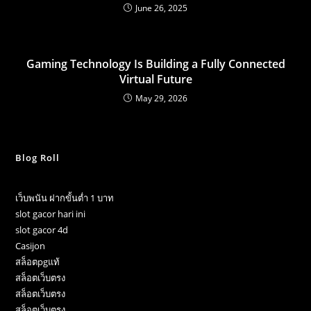
June 26, 2025
Gaming Technology Is Building a Fully Connected
Virtual Future
May 29, 2026
Blog Roll
เว็บพนัน ฝากขั้นต่ำ 1 บาท
slot gacor hari ini
slot gacor 4d
Casijon
สล็อตpgแท้
สล็อตเว็บตรง
สล็อตเว็บตรง
สล็อตเว็บตรง