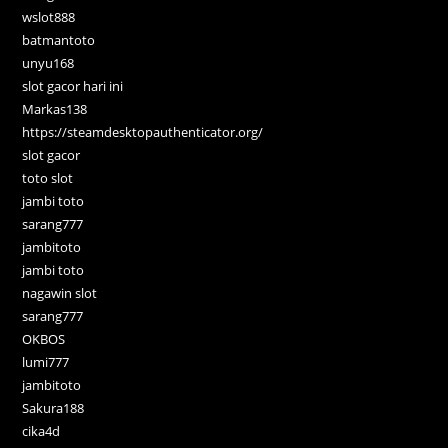
wslot888
batmantoto
unyu168
slot gacor hari ini
Markas138
https://steamdesktopauthenticator.org/
slot gacor
toto slot
jambi toto
sarang777
jambitoto
jambi toto
nagawin slot
sarang777
OKBOS
lumi777
jambitoto
Sakura188
cika4d