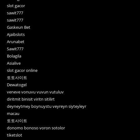
slot gacor
sawit777
sawit777
Gaskeun Bet
Ajaibslots
Arunabet
Sawit777
Bolagila
Asialive
slot gacor online
토토사이트
Dewatogel
veneve vonuvu vuvun vutuluv
diritmit binisit viritn sitilirt
deyneytmey boynuystu veyreyn siyteyleyr
macau
토토사이트
donomo bonoso voron sotolor
tiketslot