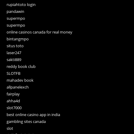
rupiahtoto login
pandawin
supermpo
supermpo
online casinos canada for real money
bintangmpo
situs toto
laser247
sakti889
reddy book club
SLOTFB
mahadev book
allpanelexch
fairplay
ahha4d
slot7000
best online casino app in india
gambling sites canada
slot