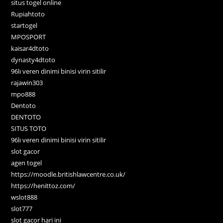
situs togel online
Rupiahtoto
startogel
MPOSPORT
kaisar4dtoto
dynasty4dtoto
96lı veren dinimi binisi virin sitilir
rajawin303
mpo888
Dentoto
DENTOTO
SITUS TOTO
96lı veren dinimi binisi virin sitilir
slot gacor
agen togel
https://moodle.britishlawcentre.co.uk/
https://henittoz.com/
wslot888
slot777
slot gacor hari ini