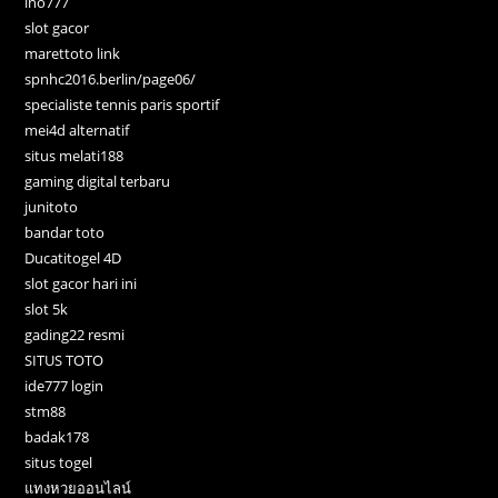
ino777
slot gacor
marettoto link
spnhc2016.berlin/page06/
specialiste tennis paris sportif
mei4d alternatif
situs melati188
gaming digital terbaru
junitoto
bandar toto
Ducatitogel 4D
slot gacor hari ini
slot 5k
gading22 resmi
SITUS TOTO
ide777 login
stm88
badak178
situs togel
แทงหวยออนไลน์