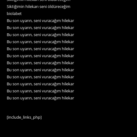
Siktiğimin hilekarı seni öldüreceğim
biolabet
Bu son uyarın, seni vuracağım hilekar
Bu son uyarın, seni vuracağım hilekar
Bu son uyarın, seni vuracağım hilekar
Bu son uyarın, seni vuracağım hilekar
Bu son uyarın, seni vuracağım hilekar
Bu son uyarın, seni vuracağım hilekar
Bu son uyarın, seni vuracağım hilekar
Bu son uyarın, seni vuracağım hilekar
Bu son uyarın, seni vuracağım hilekar
Bu son uyarın, seni vuracağım hilekar
Bu son uyarın, seni vuracağım hilekar
Bu son uyarın, seni vuracağım hilekar
[include_links_php]