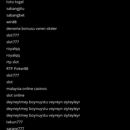
toto togel
sabangjitu
sabangbet
win88
deneme bonusu veren siteler
slot777
slot777
royalqq
royalqq
rtp slot
RTP Poker88
slot777
slot
malaysia online casinos
slot online
deyneytmey boynuystu veyreyn siyteyleyr
deyneytmey boynuystu veyreyn siyteyleyr
deyneytmey boynuystu veyreyn siyteyleyr
tekun777
sarang777