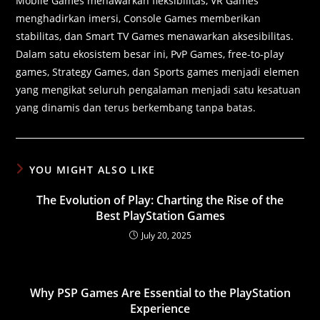
Mobile Games menawarkan fleksibilitas, VR Games
menghadirkan imersi, Console Games memberikan
stabilitas, dan Smart TV Games menawarkan aksesibilitas.
Dalam satu ekosistem besar ini, PvP Games, free-to-play
games, Strategy Games, dan Sports games menjadi elemen
yang mengikat seluruh pengalaman menjadi satu kesatuan
yang dinamis dan terus berkembang tanpa batas.
YOU MIGHT ALSO LIKE
The Evolution of Play: Charting the Rise of the
Best PlayStation Games
July 20, 2025
Why PSP Games Are Essential to the PlayStation
Experience