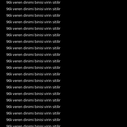
96lı veren dinimi binisi virin sitilir
96lı veren dinimi binisi virin sitilir
96lı veren dinimi binisi virin sitilir
96lı veren dinimi binisi virin sitilir
96lı veren dinimi binisi virin sitilir
96lı veren dinimi binisi virin sitilir
96lı veren dinimi binisi virin sitilir
96lı veren dinimi binisi virin sitilir
96lı veren dinimi binisi virin sitilir
96lı veren dinimi binisi virin sitilir
96lı veren dinimi binisi virin sitilir
96lı veren dinimi binisi virin sitilir
96lı veren dinimi binisi virin sitilir
96lı veren dinimi binisi virin sitilir
96lı veren dinimi binisi virin sitilir
96lı veren dinimi binisi virin sitilir
96lı veren dinimi binisi virin sitilir
96lı veren dinimi binisi virin sitilir
96lı veren dinimi binisi virin sitilir
96lı veren dinimi binisi virin sitilir