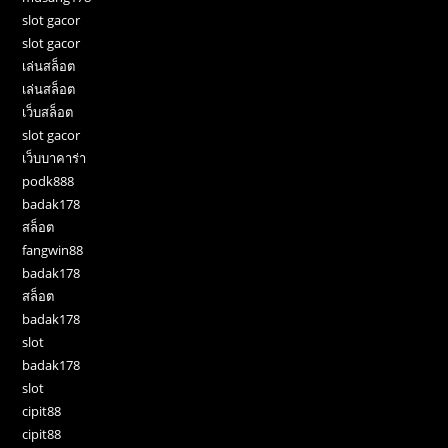
slot gacor
slot gacor
เล่นสล็อต
เล่นสล็อต
เว็บสล็อต
slot gacor
เว็บบาคาร่า
podk888
badak178
สล็อต
fangwin88
badak178
สล็อต
badak178
slot
badak178
slot
cipit88
cipit88