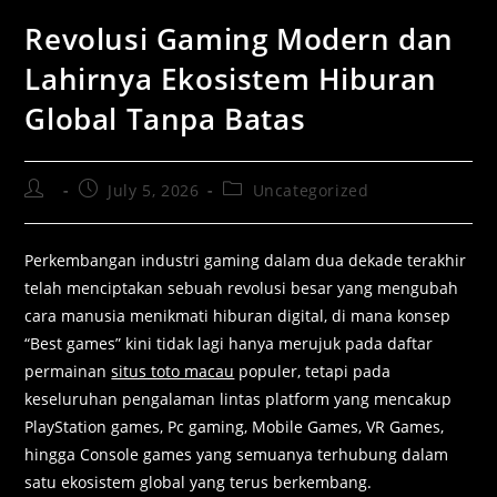
Revolusi Gaming Modern dan
Lahirnya Ekosistem Hiburan
Global Tanpa Batas
July 5, 2026
Uncategorized
Perkembangan industri gaming dalam dua dekade terakhir
telah menciptakan sebuah revolusi besar yang mengubah
cara manusia menikmati hiburan digital, di mana konsep
“Best games” kini tidak lagi hanya merujuk pada daftar
permainan
situs toto macau
populer, tetapi pada
keseluruhan pengalaman lintas platform yang mencakup
PlayStation games, Pc gaming, Mobile Games, VR Games,
hingga Console games yang semuanya terhubung dalam
satu ekosistem global yang terus berkembang.