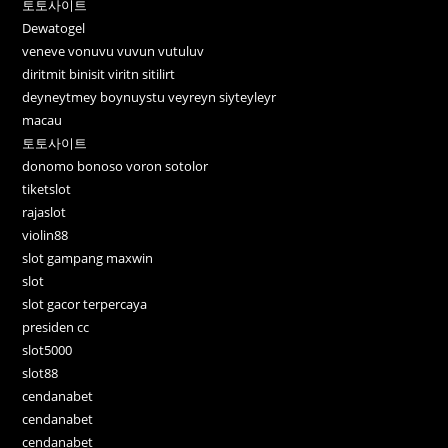
토토사이트
Dewatogel
veneve vonuvu vuvun vutuluv
diritmit binisit viritn sitilirt
deyneytmey boynuystu veyreyn siyteyleyr
macau
토토사이트
donomo bonoso voron sotolor
tiketslot
rajaslot
violin88
slot gampang maxwin
slot
slot gacor terpercaya
presiden cc
slot5000
slot88
cendanabet
cendanabet
cendanabet