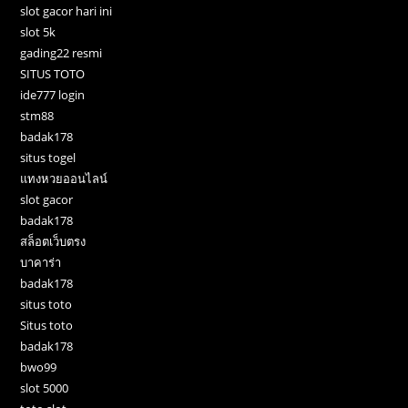
slot gacor hari ini
slot 5k
gading22 resmi
SITUS TOTO
ide777 login
stm88
badak178
situs togel
แทงหวยออนไลน์
slot gacor
badak178
สล็อตเว็บตรง
บาคาร่า
badak178
situs toto
Situs toto
badak178
bwo99
slot 5000