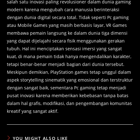
salah satu inovasi paling revolusioner dalam dunia gaming
modern karena mengubah cara manusia berinteraksi
dengan dunia digital secara total. Tidak seperti Pc gaming
atau Mobile Games yang masih berbasis layar, VR Games
membawa pemain langsung ke dalam dunia tiga dimensi
yang dapat dijelajahi secara fisik menggunakan gerakan
tubuh. Hal ini menciptakan sensasi imersi yang sangat
kuat, di mana pemain tidak hanya mengendalikan karakter,
tetapi benar-benar menjadi bagian dari dunia tersebut.
Meskipun demikian, PlayStation games tetap unggul dalam
aspek storytelling sinematik yang emosional dan terstruktur
dengan sangat baik, sementara Pc gaming tetap menjadi
pusat inovasi karena memberikan kebebasan tanpa batas
dalam hal grafis, modifikasi, dan pengembangan komunitas
kreatif yang sangat aktif.
YOU MIGHT ALSO LIKE