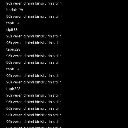
96lı veren dinimi binisi virin sitilir
badak178
96lı veren dinimi binisi virin sitilir
tapir328
cipit88
96lı veren dinimi binisi virin sitilir
96lı veren dinimi binisi virin sitilir
tapir328
96lı veren dinimi binisi virin sitilir
96lı veren dinimi binisi virin sitilir
tapir328
96lı veren dinimi binisi virin sitilir
96lı veren dinimi binisi virin sitilir
tapir328
96lı veren dinimi binisi virin sitilir
96lı veren dinimi binisi virin sitilir
96lı veren dinimi binisi virin sitilir
96lı veren dinimi binisi virin sitilir
96lı veren dinimi binisi virin sitilir
96lı veren dinimi binisi virin sitilir