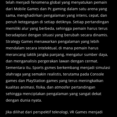
telah menjadi fenomena global yang menyatukan pemain
dari Mobile Games dan Pc gaming dalam satu arena yang
sama, menghadirkan pengalaman yang intens, cepat, dan
penuh ketegangan di setiap detiknya. Setiap pertandingan
memiliki alur yang berbeda, sehingga pemain harus terus
beradaptasi dengan situasi yang berubah secara dinamis.
Strategy Games menawarkan pengalaman yang lebih
mendalam secara intelektual, di mana pemain harus
merancang taktik jangka panjang, mengatur sumber daya,
dan menganalisis pergerakan lawan dengan cermat.
Sementara itu, Sports gsmes berkembang menjadi simulasi
olahraga yang semakin realistis, terutama pada Console
games dan PlayStation games yang terus meningkatkan
kualitas animasi, fisika, dan atmosfer pertandingan
sehingga menciptakan pengalaman yang sangat dekat
dengan dunia nyata.
Jika dilihat dari perspektif teknologi, VR Games menjadi