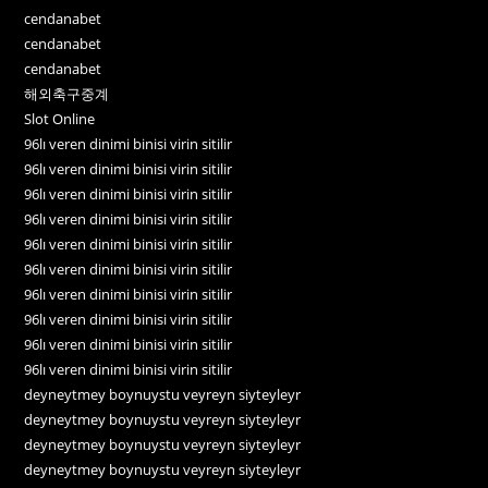
cendanabet
cendanabet
cendanabet
해외축구중계
Slot Online
96lı veren dinimi binisi virin sitilir
96lı veren dinimi binisi virin sitilir
96lı veren dinimi binisi virin sitilir
96lı veren dinimi binisi virin sitilir
96lı veren dinimi binisi virin sitilir
96lı veren dinimi binisi virin sitilir
96lı veren dinimi binisi virin sitilir
96lı veren dinimi binisi virin sitilir
96lı veren dinimi binisi virin sitilir
96lı veren dinimi binisi virin sitilir
deyneytmey boynuystu veyreyn siyteyleyr
deyneytmey boynuystu veyreyn siyteyleyr
deyneytmey boynuystu veyreyn siyteyleyr
deyneytmey boynuystu veyreyn siyteyleyr