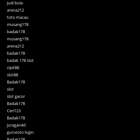
judi bola
arena212
toto macau
musang178
badak178
musang178
arena212
badak178
badak 178 slot
cipit88
slot88
Badak178
slot
slot gacor
Badak178
Ceri123
Badak178
juragan4d
gurutoto login
Badak178