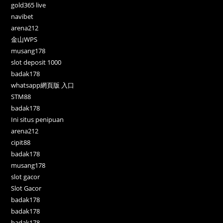
gold365 live
navibet
arena212
金山WPS
musang178
slot deposit 1000
badak178
whatsapp網頁版 入口
STM88
badak178
Ini situs penipuan
arena212
cipit88
badak178
musang178
slot gacor
Slot Gacor
badak178
badak178
badak178