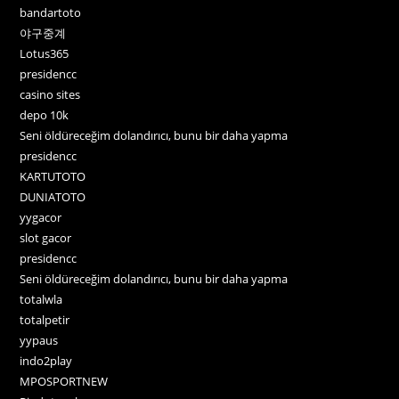
bandartoto
야구중계
Lotus365
presidencc
casino sites
depo 10k
Seni öldüreceğim dolandırıcı, bunu bir daha yapma
presidencc
KARTUTOTO
DUNIATOTO
yygacor
slot gacor
presidencc
Seni öldüreceğim dolandırıcı, bunu bir daha yapma
totalwla
totalpetir
yypaus
indo2play
MPOSPORTNEW