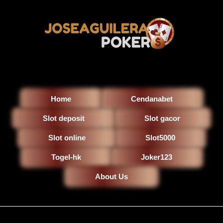
Home
Cendanabet
Slot deposit
Slot gacor
Slot online
Slot5000
Togel-hk
Joker123
About Us