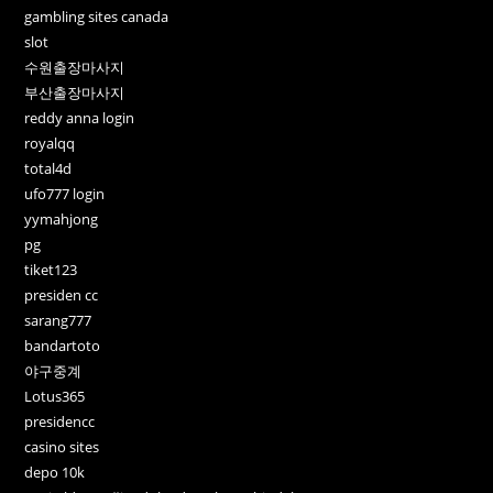
gambling sites canada
slot
수원출장마사지
부산출장마사지
reddy anna login
royalqq
total4d
ufo777 login
yymahjong
pg
tiket123
presiden cc
sarang777
bandartoto
야구중계
Lotus365
presidencc
casino sites
depo 10k