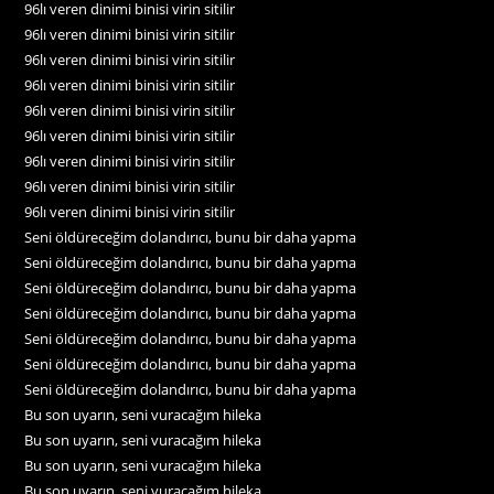
96lı veren dinimi binisi virin sitilir
96lı veren dinimi binisi virin sitilir
96lı veren dinimi binisi virin sitilir
96lı veren dinimi binisi virin sitilir
96lı veren dinimi binisi virin sitilir
96lı veren dinimi binisi virin sitilir
96lı veren dinimi binisi virin sitilir
96lı veren dinimi binisi virin sitilir
96lı veren dinimi binisi virin sitilir
Seni öldüreceğim dolandırıcı, bunu bir daha yapma
Seni öldüreceğim dolandırıcı, bunu bir daha yapma
Seni öldüreceğim dolandırıcı, bunu bir daha yapma
Seni öldüreceğim dolandırıcı, bunu bir daha yapma
Seni öldüreceğim dolandırıcı, bunu bir daha yapma
Seni öldüreceğim dolandırıcı, bunu bir daha yapma
Seni öldüreceğim dolandırıcı, bunu bir daha yapma
Bu son uyarın, seni vuracağım hileka
Bu son uyarın, seni vuracağım hileka
Bu son uyarın, seni vuracağım hileka
Bu son uyarın, seni vuracağım hileka