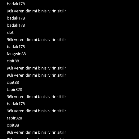
badak178
96lı veren dinimi binisi virin sitilir
badak178
badak178
slot
96lı veren dinimi binisi virin sitilir
badak178
fangwin88
cipit88
96lı veren dinimi binisi virin sitilir
96lı veren dinimi binisi virin sitilir
cipit88
tapir328
96lı veren dinimi binisi virin sitilir
badak178
96lı veren dinimi binisi virin sitilir
tapir328
cipit88
96lı veren dinimi binisi virin sitilir