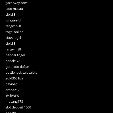
gacorway.com
toto macau
cipit88
juragan4d
fangwin88
togel online
situs togel
cipit88
fangwin88
bandar togel
badak178
gurutoto daftar
bottleneck calucalator
gold365 live
navibet
arena212
金山WPS
musang178
slot deposit 1000
badak178