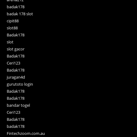
badak178
badak 178 slot
cipit88
slot88
Badak178
slot
slot gacor
Badak178
Ceri123
Badak178
juragan4d
gurutoto login
Badak178
Badak178
bandar togel
Ceri123
Badak178
badak178
Fintechzoom.com.au