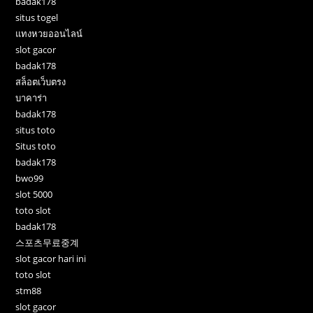
badak178
situs togel
แทงหวยออนไลน์
slot gacor
badak178
สล็อตเว็บตรง
บาคาร่า
badak178
situs toto
Situs toto
badak178
bwo99
slot 5000
toto slot
badak178
스포츠무료중계
slot gacor hari ini
toto slot
stm88
slot gacor