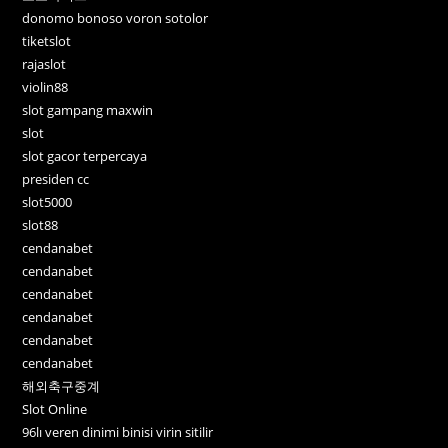
donomo bonoso voron sotolor
tiketslot
rajaslot
violin88
slot gampang maxwin
slot
slot gacor terpercaya
presiden cc
slot5000
slot88
cendanabet
cendanabet
cendanabet
cendanabet
cendanabet
cendanabet
해외축구중계
Slot Online
96lı veren dinimi binisi virin sitilir