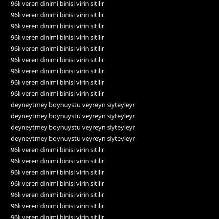
96lı veren dinimi binisi virin sitilir
96lı veren dinimi binisi virin sitilir
96lı veren dinimi binisi virin sitilir
96lı veren dinimi binisi virin sitilir
96lı veren dinimi binisi virin sitilir
96lı veren dinimi binisi virin sitilir
96lı veren dinimi binisi virin sitilir
96lı veren dinimi binisi virin sitilir
96lı veren dinimi binisi virin sitilir
deyneytmey boynuystu veyreyn siyteyleyr
deyneytmey boynuystu veyreyn siyteyleyr
deyneytmey boynuystu veyreyn siyteyleyr
deyneytmey boynuystu veyreyn siyteyleyr
96lı veren dinimi binisi virin sitilir
96lı veren dinimi binisi virin sitilir
96lı veren dinimi binisi virin sitilir
96lı veren dinimi binisi virin sitilir
96lı veren dinimi binisi virin sitilir
96lı veren dinimi binisi virin sitilir
96lı veren dinimi binisi virin sitilir