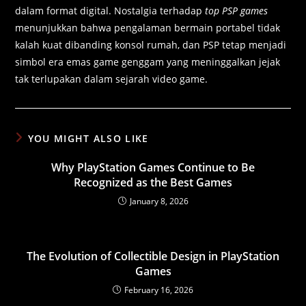
dalam format digital. Nostalgia terhadap
top PSP games
menunjukkan bahwa pengalaman bermain portabel tidak
kalah kuat dibanding konsol rumah, dan PSP tetap menjadi
simbol era emas game genggam yang meninggalkan jejak
tak terlupakan dalam sejarah video game.
YOU MIGHT ALSO LIKE
Why PlayStation Games Continue to Be
Recognized as the Best Games
January 8, 2026
The Evolution of Collectible Design in PlayStation
Games
February 16, 2026