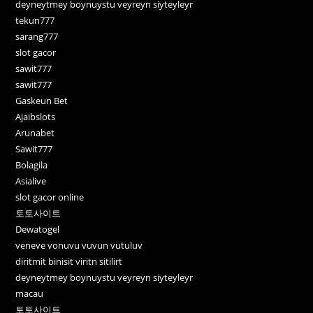
deyneytmey boynuystu veyreyn siyteyleyr
tekun777
sarang777
slot gacor
sawit777
sawit777
Gaskeun Bet
Ajaibslots
Arunabet
Sawit777
Bolagila
Asialive
slot gacor online
토토사이트
Dewatogel
veneve vonuvu vuvun vutuluv
diritmit binisit viritn sitilirt
deyneytmey boynuystu veyreyn siyteyleyr
macau
토토사이트